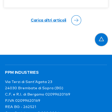
esigenze di imballaggio consente alle aziende di
compiere scelte consapevoli ed efficaci.
Carica altri articoli
PPM INDUSTRIES
Via Terzi di Sant’Agata 23
24030 Brembate di Sopra (BG)
C.F. e R.I. di Bergamo 02099620169
P.IVA 02099620169
REA BG - 262521