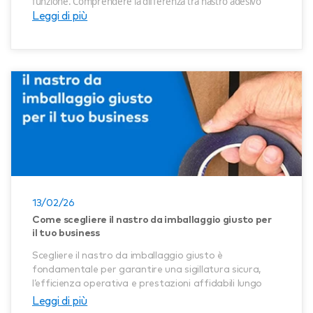
funzione. Comprendere la differenza tra
nastro adesivo
classico e biadesivo
Leggi di più
è fondamentale per scegliere la
soluzione più adatta quando si tratta di sigillare,
proteggere o unire materiali in modo efficace.
13/02/26
Come scegliere il nastro da imballaggio giusto per
il tuo business
Scegliere il nastro da imballaggio giusto è
fondamentale per garantire una sigillatura sicura,
l’efficienza operativa e prestazioni affidabili lungo
tutta la supply chain. Comprendere come le diverse
Leggi di più
tecnologie di nastro PPM rispondono alle specifiche