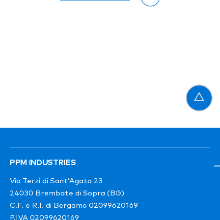
PPM INDUSTRIES
Via Terzi di Sant’Agata 23
24030 Brembate di Sopra (BG)
C.F. e R.I. di Bergamo 02099620169
P.IVA 02099620169