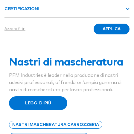
CERTIFICAZIONI
APPLICA
Azzera filtri
Nastri di mascheratura
PPM Industries è leader nella produzione di nastri
adesivi professionali, offrendo un'ampia gamma di
nastri di mascheratura per lavori professionali.
Riconosciuti per la loro versatilità, facilità di
LEGGI DI PIÙ
applicazione e qualità adesive eccezionali, i nastri di
mascheratura PPM sono progettati per soddisfare
le esigenze precise di vari settori, dalla carrozzeria
NASTRI MASCHERATURA CARROZZERIA
alla costruzione e ai progetti di pittura fai-da-te.