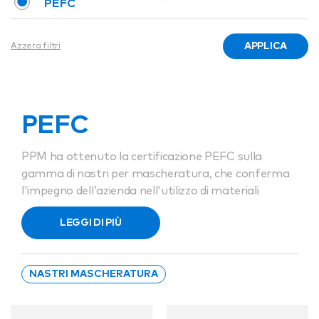
PEFC
APPLICA
Azzera filtri
PEFC
PPM ha ottenuto la certificazione PEFC sulla
gamma di nastri per mascheratura, che conferma
l'impegno dell'azienda nell'utilizzo di materiali
sostenibili e di provenienza responsabile per i suoi
LEGGI DI PIÙ
prodotti.
PPM ha ottenuto la certificazione PEFC (PEFC/18-
NASTRI MASCHERATURA
32-126) per la sua gamma di nastri per
mascheratura.