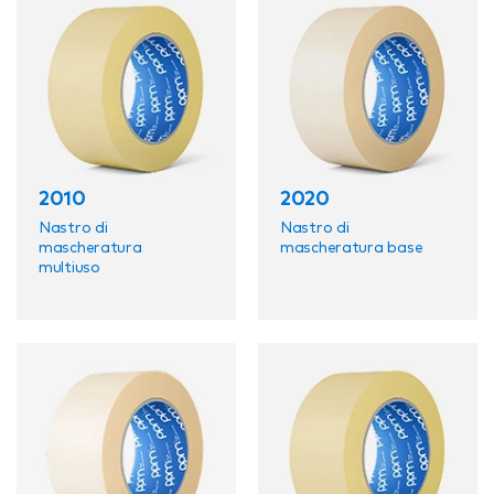
PEFC è un sistema di certificazione riconosciuto a
livello mondiale per le pratiche forestali sostenibili,
che garantisce che i prodotti forestali utilizzati nella
produzione provengano da foreste gestite in modo
responsabile.
2010
2020
Nastro di
Nastro di
mascheratura
mascheratura base
multiuso